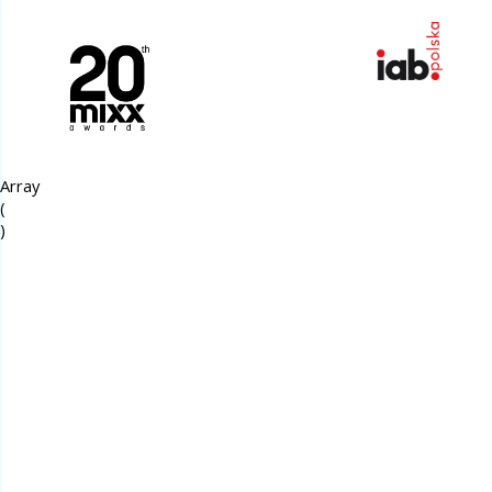
Array

(
