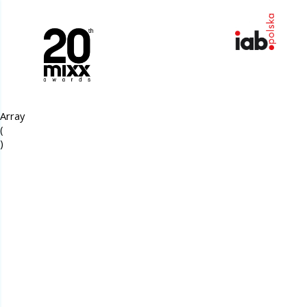
Array

(
