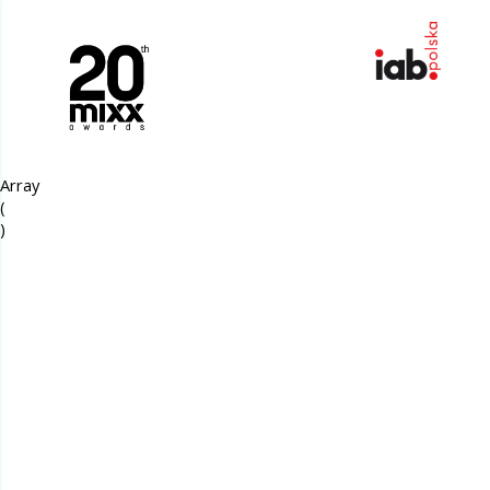
Array

(
