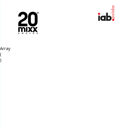
Array

(
