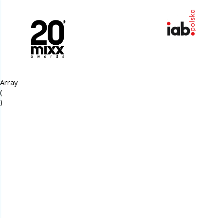
Array

(
