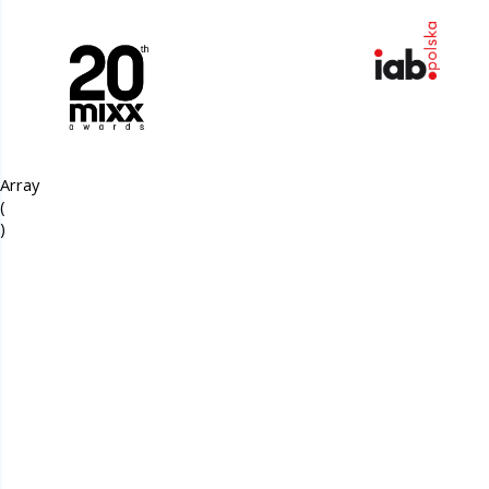
Array

(
