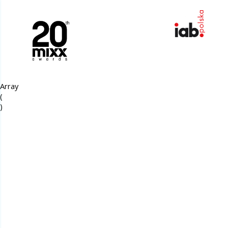
Array

(
