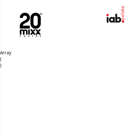
Array

(
