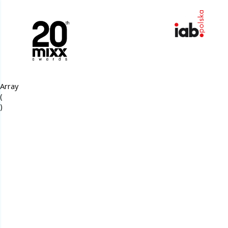
Array

(
