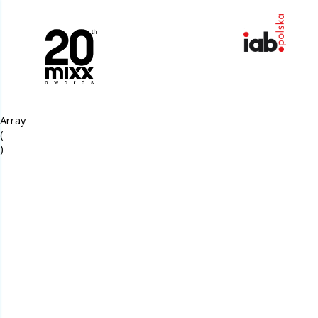
Array

(
